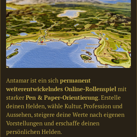
Antamar ist ein sich
permanent
weiterentwickelndes Online-Rollenspiel
mit
starker
Pen & Paper-Orientierung
. Erstelle
deinen Helden, wähle Kultur, Profession und
Aussehen, steigere deine Werte nach eigenen
Vorstellungen und erschaffe deinen
persönlichen Helden.